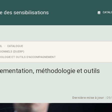
 des sensibilisations
CATAL
IL
CATALOGUE
SIONNELS (DUERP)
ODOLOGIE ET OUTILS D'ACCOMPAGNEMENT
lementation, méthodologie et outils
Dernière mise à jour :
09