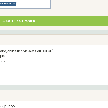
ces restantes
AJOUTER AU PANIER
re, obligation vis-à-vis du DUERP)
que
ions
 son DUERP