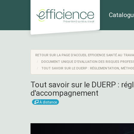
Aller au menu principal
Aller au contenu principal
Personnaliser l'interface
Catalogue
RETOUR SUR LA PAGE D'ACCUEIL EFFICIENCE SANTÉ AU TRAVA
DOCUMENT UNIQUE D'EVALUATION DES RISQUES PROFES
TOUT SAVOIR SUR LE DUERP : RÉGLEMENTATION, MÉTH
Tout savoir sur le DUERP : rég
d'accompagnement
À distance