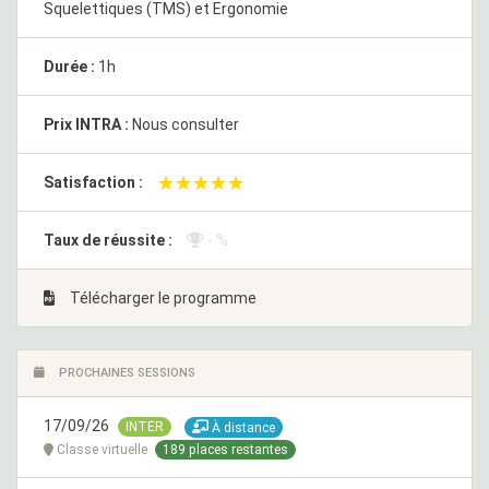
Squelettiques (TMS) et Ergonomie
Durée :
1h
Prix INTRA :
Nous consulter
★★★★★
★★★★★
Satisfaction :
Taux de réussite :
- %
Télécharger le programme
PROCHAINES SESSIONS
17/09/26
INTER
À distance
Classe virtuelle
189 places restantes