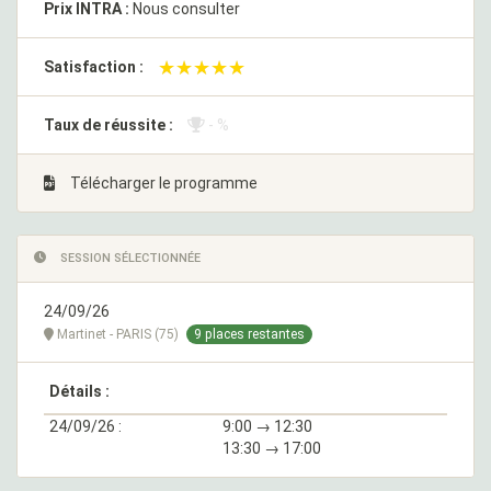
Prix INTRA :
Nous consulter
★★★★★
★★★★★
Satisfaction :
Taux de réussite :
- %
Télécharger le programme
SESSION SÉLECTIONNÉE
24/09/26
Martinet - PARIS (75)
9 places restantes
Détails :
24/09/26 :
9:00 → 12:30
13:30 → 17:00