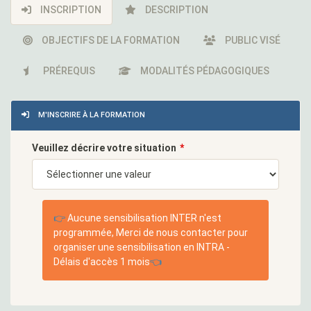
INSCRIPTION
DESCRIPTION
OBJECTIFS DE LA FORMATION
PUBLIC VISÉ
PRÉREQUIS
MODALITÉS PÉDAGOGIQUES
M'INSCRIRE À LA FORMATION
Veuillez décrire votre situation
👉
Aucune sensibilisation INTER n'est
programmée, Merci de nous contacter pour
organiser une sensibilisation en INTRA -
Délais d'accès 1 mois
👈